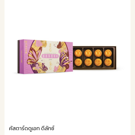
คัสตาร์ดดูเอท ดีลักซ์