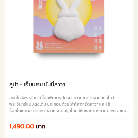
ลูน่า - เอ็มเบรซ บันนี่ลาวา
ขนมไหว้พระจันทร์ดีไซน์พิเศษรูปกระต่าย แตกต่างจากขนมไหว้
พระจันทร์แบบดั้งเดิม ประกอบด้วยไส้คัสตาร์ดลาวา และไส้
ช็อกโกแลตลาวา เหมาะสำหรับคนรุ่นใหม่ที่ชื่นชอบการถ่ายภาพและแบ่ง
ปันความสุขในเทศกาลไหว้พระจันทร์
1,490.00
บาท