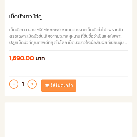
เม็ดบัวขาว ไข่คู่
เม็ดบัวขาว ของ MX Mooncake แตกต่างจากเม็ดบัวทั่วไป เพราะคัด
สรรเฉพาะเม็ดบัวชั้นเลิศจากมณฑลหูหนาน ที่ขึ้นชื่อว่าเป็นแหล่งเพาะ
ปลูกเม็ดบัวที่คุณภาพดีที่สุดในโลก เม็ดบัวขาวให้เนื้อสัมผัสที่เนียนนุ่ม มี
กลิ่นหอมละมุน เข้ากันอย่างลงตัวกับไข่แดงเค็มพรีเมียมขนาดใหญ่เต็ม
ฟอง 2 ฟอง มอบประสบการณ์ความอร่อยชั้นเยี่ยมให้คุณในช่วง
1,690.00
บาท
เทศกาลไหว้พระจันทร์
ใส่ในตะกร้า