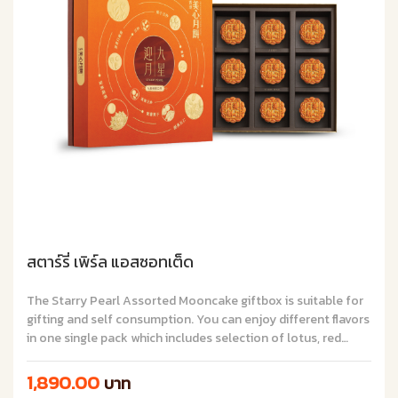
สตาร์รี่ เพิร์ล แอสซอทเต็ด
The Starry Pearl Assorted Mooncake giftbox is suitable for
gifting and self consumption. You can enjoy different flavors
in one single pack which includes selection of lotus, red
bean, low sugar, nuts mooncake, plus two purple sweet
potato flavors.
1,890.00
บาท