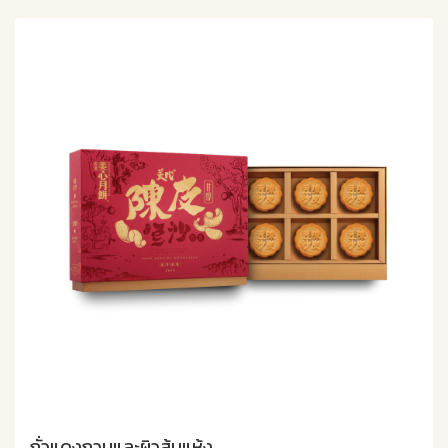
ถั่วแดงกวนและผิวส้มแห้ง