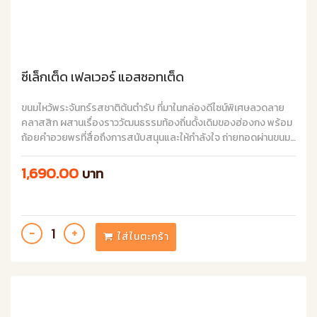
ซีเล็กเต็ด เฟลเวอร์ แอสซอทเต็ด
ขนมไหว้พระจันทร์รสชาติต้นตำรับ ที่มาในกล่องดีไซน์พิเศษลวดลาย
คลาสสิก ผสานเรื่องราววัฒนธรรมท้องถิ่นดั้งเดิมของฮ่องกง พร้อม
ถ้อยคำอวยพรที่สื่อถึงการสนับสนุนและให้กำลังใจ ถ่ายทอดผ่านขนม
ไหว้พระจันทร์ MX กล่องนี้อย่างประณีต จึงเป็นอีกหนึ่งชุดของขวัญที่
ไม่ควรพลาดในช่วงเทศกาลไหว้พระจันทร์
1,690.00
บาท
ใส่ในตะกร้า