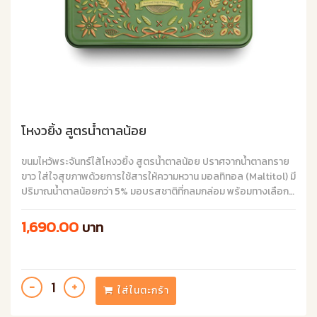
โหงวยิ้ง สูตรน้ำตาลน้อย
ขนมไหว้พระจันทร์ไส้โหงวยิ้ง สูตรน้ำตาลน้อย ปราศจากน้ำตาลทราย
ขาว ใส่ใจสุขภาพด้วยการใช้สารให้ความหวาน มอลทิทอล (Maltitol) มี
ปริมาณน้ำตาลน้อยกว่า 5% มอบรสชาติที่กลมกล่อม พร้อมทางเลือกที่
ตอบโจทย์ไลฟ์สไตล์ยุคใหม่ ประกอบไปด้วยถั่วต่างๆ 5 ชนิด เมล็ดสน,
อัลมอนด์, แมคคาเดเมีย, พีแคน และเมล็ดฟักทอง
1,690.00
บาท
ใส่ในตะกร้า