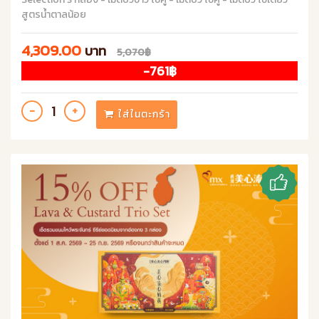
สูตรน้ำตาลน้อย
4,309.00
บาท
5,070฿
-761฿
ใส่ในตะกร้า