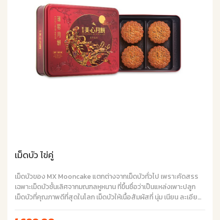
เม็ดบัว ไข่คู่
เม็ดบัวของ MX Mooncake แตกต่างจากเม็ดบัวทั่วไป เพราะคัดสรร
เฉพาะเม็ดบัวชั้นเลิศจากมณฑลหูหนาน ที่ขึ้นชื่อว่าเป็นแหล่งเพาะปลูก
เม็ดบัวที่คุณภาพดีที่สุดในโลก เม็ดบัวให้เนื้อสัมผัสที่ นุ่ม เนียน ละเอียด
กลิ่นหอม เข้ากันอย่างลงตัวกับไข่แดงขนาดใหญ่เต็มฟอง 2 ฟอง