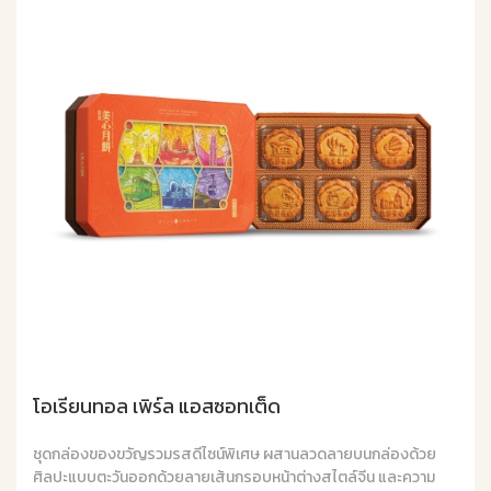
โอเรียนทอล เพิร์ล แอสซอทเต็ด
ชุดกล่องของขวัญรวมรสดีไซน์พิเศษ ผสานลวดลายบนกล่องด้วย
ศิลปะแบบตะวันออกด้วยลายเส้นกรอบหน้าต่างสไตล์จีน และความ