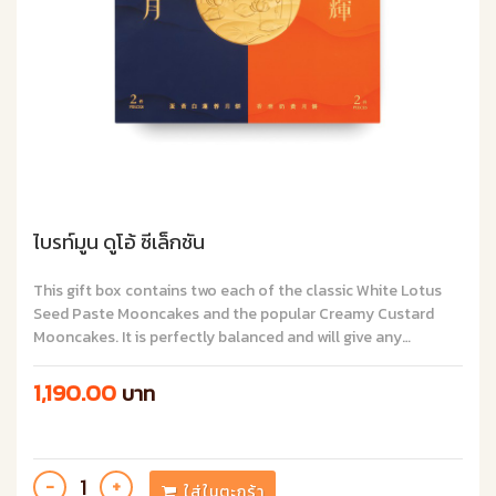
ไบรท์มูน ดูโอ้ ซีเล็กชัน
This gift box contains two each of the classic White Lotus
Seed Paste Mooncakes and the popular Creamy Custard
Mooncakes. It is perfectly balanced and will give any
recipient a taste to remember.
1,190.00
บาท
ใส่ในตะกร้า