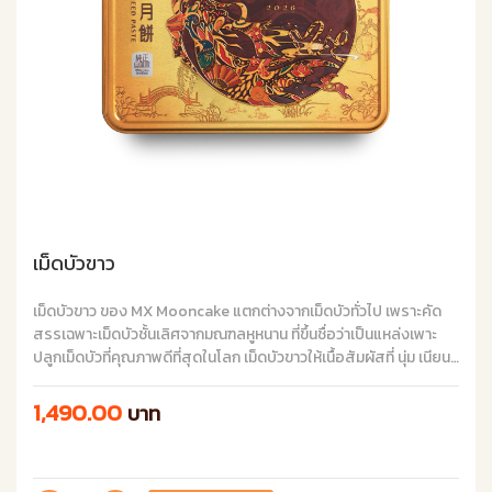
เม็ดบัวขาว
เม็ดบัวขาว ของ MX Mooncake แตกต่างจากเม็ดบัวทั่วไป เพราะคัด
สรรเฉพาะเม็ดบัวชั้นเลิศจากมณฑลหูหนาน ที่ขึ้นชื่อว่าเป็นแหล่งเพาะ
ปลูกเม็ดบัวที่คุณภาพดีที่สุดในโลก เม็ดบัวขาวให้เนื้อสัมผัสที่ นุ่ม เนียน
ละเอียด ปรุงให้ได้รสชาติที่กลมกล่อมลงตัว และไม่หวานจนเกินไป
1,490.00
บาท